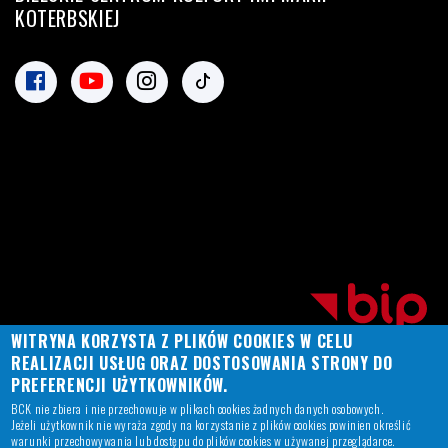
KOTERBSKIEJ
WITRYNA KORZYSTA Z PLIKÓW COOKIES W CELU
REALIZACJI USŁUG ORAZ DOSTOSOWANIA STRONY DO
PREFERENCJI UŻYTKOWNIKÓW.
BCK nie zbiera i nie przechowuje w plikach cookies żadnych danych osobowych.
Jeżeli użytkownik nie wyraża zgody na korzystanie z plików cookies powinien określić
warunki przechowywania lub dostępu do plików cookies w używanej przeglądarce.
© Copyright BCK
2026
. All Rights Reserved.