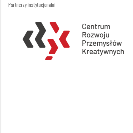
Partnerzy medialni
Part