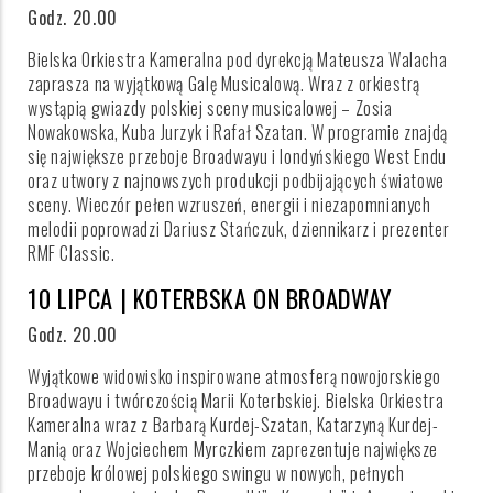
Godz. 20.00
Bielska Orkiestra Kameralna pod dyrekcją Mateusza Walacha
zaprasza na wyjątkową Galę Musicalową. Wraz z orkiestrą
wystąpią gwiazdy polskiej sceny musicalowej – Zosia
Nowakowska, Kuba Jurzyk i Rafał Szatan. W programie znajdą
się największe przeboje Broadwayu i londyńskiego West Endu
oraz utwory z najnowszych produkcji podbijających światowe
sceny. Wieczór pełen wzruszeń, energii i niezapomnianych
melodii poprowadzi Dariusz Stańczuk, dziennikarz i prezenter
RMF Classic.
10 LIPCA | KOTERBSKA ON BROADWAY
Godz. 20.00
Wyjątkowe widowisko inspirowane atmosferą nowojorskiego
Broadwayu i twórczością Marii Koterbskiej. Bielska Orkiestra
Kameralna wraz z Barbarą Kurdej-Szatan, Katarzyną Kurdej-
Manią oraz Wojciechem Myrczkiem zaprezentuje największe
przeboje królowej polskiego swingu w nowych, pełnych