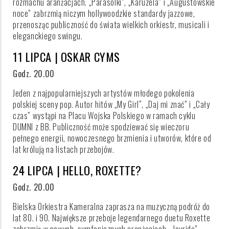
rozmachu aranżacjach. „Parasolki”, „Karuzela” i „Augustowskie
noce” zabrzmią niczym hollywoodzkie standardy jazzowe,
przenosząc publiczność do świata wielkich orkiestr, musicali i
eleganckiego swingu.
11 LIPCA | OSKAR CYMS
Godz. 20.00
Jeden z najpopularniejszych artystów młodego pokolenia
polskiej sceny pop. Autor hitów „My Girl”, „Daj mi znać” i „Cały
czas” wystąpi na Placu Wojska Polskiego w ramach cyklu
DUMNI z BB. Publiczność może spodziewać się wieczoru
pełnego energii, nowoczesnego brzmienia i utworów, które od
lat królują na listach przebojów.
24 LIPCA | HELLO, ROXETTE?
Godz. 20.00
Bielska Orkiestra Kameralna zaprasza na muzyczną podróż do
lat 80. i 90. Największe przeboje legendarnego duetu Roxette