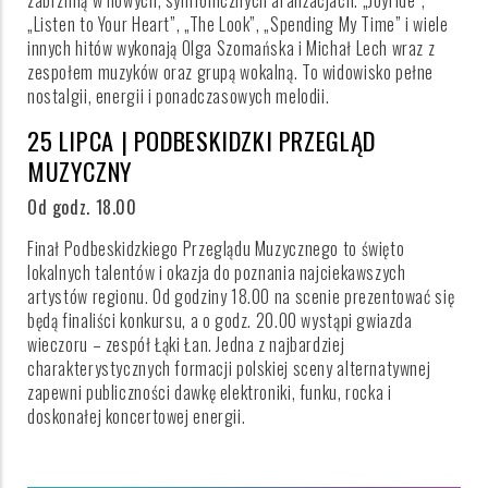
zabrzmią w nowych, symfonicznych aranżacjach. „Joyride”,
„Listen to Your Heart”, „The Look”, „Spending My Time” i wiele
innych hitów wykonają Olga Szomańska i Michał Lech wraz z
zespołem muzyków oraz grupą wokalną. To widowisko pełne
nostalgii, energii i ponadczasowych melodii.
25 LIPCA | PODBESKIDZKI PRZEGLĄD
MUZYCZNY
Od godz. 18.00
Finał Podbeskidzkiego Przeglądu Muzycznego to święto
lokalnych talentów i okazja do poznania najciekawszych
artystów regionu. Od godziny 18.00 na scenie prezentować się
będą finaliści konkursu, a o godz. 20.00 wystąpi gwiazda
wieczoru – zespół Łąki Łan. Jedna z najbardziej
charakterystycznych formacji polskiej sceny alternatywnej
zapewni publiczności dawkę elektroniki, funku, rocka i
doskonałej koncertowej energii.