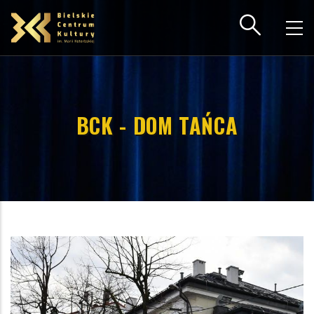
Przejdź
do
treści
BCK - DOM TAŃCA