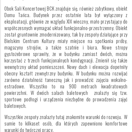
Obok Sali Koncertowej BCK znajduje się, również zabytkowy, obiekt
Domu Tańca. Budynek przez ostatnie lata był wyłączony z
eksploatacji, głównie ze względu XIX wieczny, mało przystający do
współczesnych wymagać układ funkcjonalno-przestrzenny. Obiekt
został gruntownie zmodernizowany, tak by zespoły działające przy
Bielskim Centrum Kultury miały miejsce na spotkania próby,
magazyny strojów, a także szatnie i biura. Nowe stropy
gęstożebrowe sprawiły, że w budynku zamiast dwóch, można
korzystać z trzech funkcjonalnych kondygnacji. Zmienił się także
wewnętrzny układ pomieszczeń. Nowy dach i elewacja dopełniły
obecny kształt zewnętrzny budynku. W budynku można rozwijać
zarówno działalność taneczną jak i prowadzić zajęcia wokalno-
estradowe. Wszystko to na 900 metrach kwadratowych
powierzchni. W dwóch salach baletowych znalazły się tzw.
sportowe podłogi i urządzenia niezbędne do prowadzenia zajęć
baletowych.
Wszystkie zespoły znalazły tutaj znakomite warunki do rozwoju. W
sumie to kilkaset osób, dla których zapewniono komfortowe
warunki do twórczej pracy.