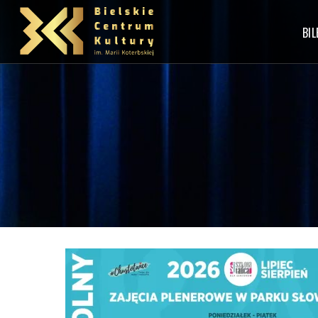
Przejdź
MAI
do
NAVI
BIL
treści