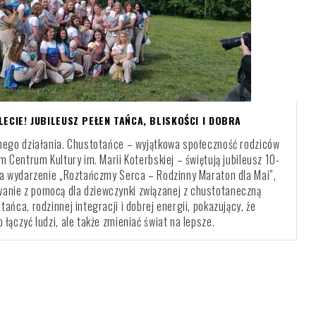
ECIE! JUBILEUSZ PEŁEN TAŃCA, BLISKOŚCI I DOBRA
ólnego działania. Chustotańce – wyjątkowa społeczność rodziców
kim Centrum Kultury im. Marii Koterbskiej – świętują jubileusz 10-
ą na wydarzenie „Roztańczmy Serca – Rodzinny Maraton dla Mai”,
wanie z pomocą dla dziewczynki związanej z chustotaneczną
tańca, rodzinnej integracji i dobrej energii, pokazujący, że
o łączyć ludzi, ale także zmieniać świat na lepsze.