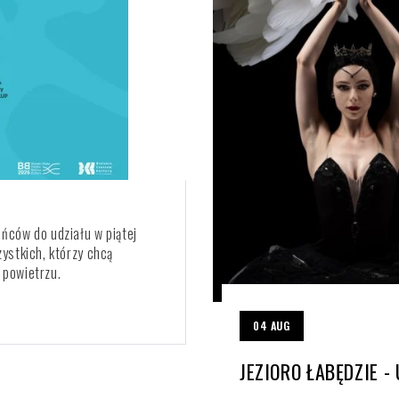
ańców do udziału w piątej
zystkich, którzy chcą
 powietrzu.
04
AUG
JEZIORO ŁABĘDZIE -